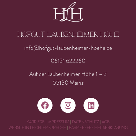
Hofgut laubenheimer höhe
info@hofgut-laubenheimer-hoehe.de
06131 622260
Auf der Laubenheimer Höhe 1 – 3
55130 Mainz
KARRIERE
|
IMPRESSUM
|
DATENSCHUTZ
|
AGB
WEBSITE IN LEICHTER SPRACHE
|
BARRIEREFREIHEITSERKLÄRUNG