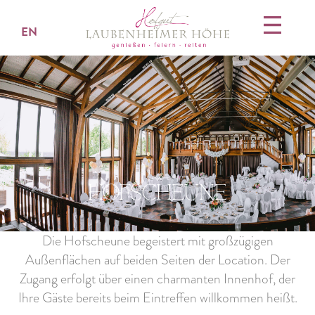
EN
Hofscheune
Die
Hofscheune
begeistert mit großzügigen
Außenflächen auf beiden Seiten der Location. Der
Zugang erfolgt über einen charmanten
Innenhof
, der
Ihre Gäste bereits beim Eintreffen willkommen heißt.