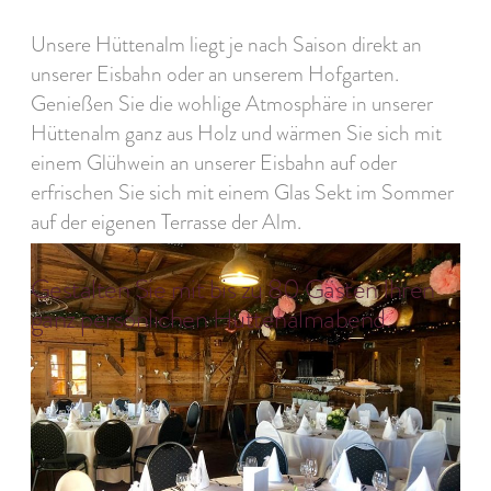
Unsere Hüttenalm liegt je nach Saison direkt an
unserer Eisbahn oder an unserem Hofgarten.
Genießen Sie die wohlige Atmosphäre in unserer
Hüttenalm ganz aus Holz und wärmen Sie sich mit
einem Glühwein an unserer Eisbahn auf oder
erfrischen Sie sich mit einem Glas Sekt im Sommer
auf der eigenen Terrasse der Alm.
Gestalten Sie mit bis zu 80 Gästen Ihren
ganz persönlichen Hüttenalmabend.