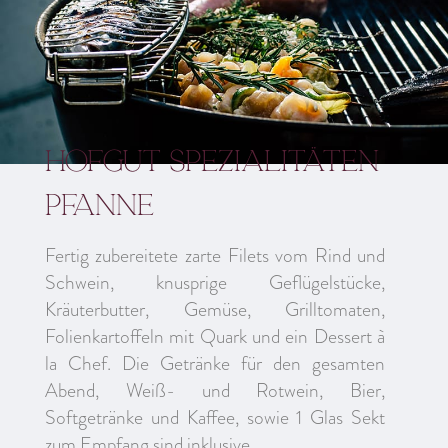
Hofgut Spezialitäten
Pfanne
Fertig zubereitete zarte Filets vom Rind und
Schwein, knusprige Geflügelstücke,
Kräuterbutter, Gemüse, Grilltomaten,
Folienkartoffeln mit Quark und ein Dessert à
la Chef. Die Getränke für den gesamten
Abend, Weiß- und Rotwein, Bier,
Softgetränke und Kaffee, sowie 1 Glas Sekt
zum Empfang sind inklusive.