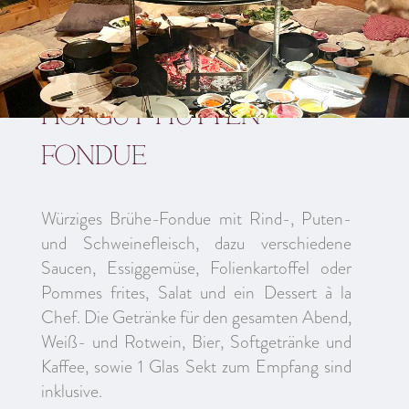
Hofgut Hütten
Fondue
Würziges Brühe-Fondue mit Rind-, Puten-
und Schweinefleisch, dazu verschiedene
Saucen, Essiggemüse, Folienkartoffel oder
Pommes frites, Salat und ein Dessert à la
Chef. Die Getränke für den gesamten Abend,
Weiß- und Rotwein, Bier, Softgetränke und
Kaffee, sowie 1 Glas Sekt zum Empfang sind
inklusive.