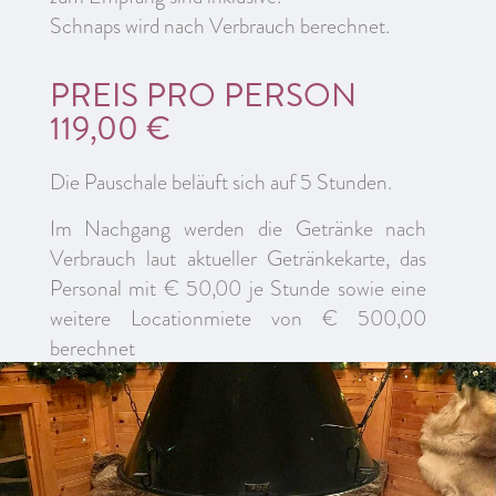
Schnaps wird nach Verbrauch berechnet.
PREIS PRO PERSON
119,00 €
Die Pauschale beläuft sich auf 5 Stunden.
Im Nachgang werden die Getränke nach
Verbrauch laut aktueller Getränkekarte, das
Personal mit € 50,00 je Stunde sowie eine
weitere Locationmiete von € 500,00
berechnet