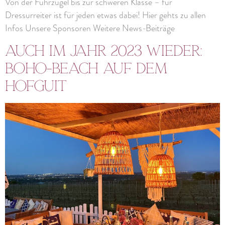
Von der Führzügel bis zur schweren Klasse – für
Dressurreiter ist für jeden etwas dabei! Hier gehts zu allen
Infos Unsere Sponsoren Weitere News-Beiträge
Auch im Jahr 2023 wieder:
Boho-Beach auf dem
Hofguit