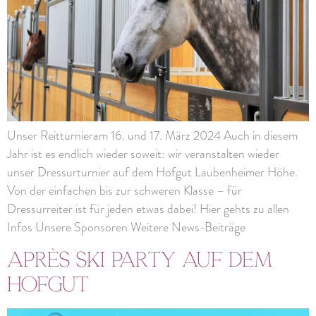
Unser Reitturnieram 16. und 17. März 2024 Auch in diesem
Jahr ist es endlich wieder soweit: wir veranstalten wieder
unser Dressurturnier auf dem Hofgut Laubenheimer Höhe.
Von der einfachen bis zur schweren Klasse – für
Dressurreiter ist für jeden etwas dabei! Hier gehts zu allen
Infos Unsere Sponsoren Weitere News-Beiträge
Après Ski Party auf dem
Hofgut