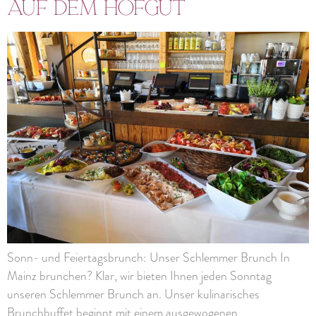
auf dem Hofgut
Sonn- und Feiertagsbrunch: Unser Schlemmer Brunch In
Mainz brunchen? Klar, wir bieten Ihnen jeden Sonntag
unseren Schlemmer Brunch an. Unser kulinarisches
Brunchbuffet beginnt mit einem ausgewogenen