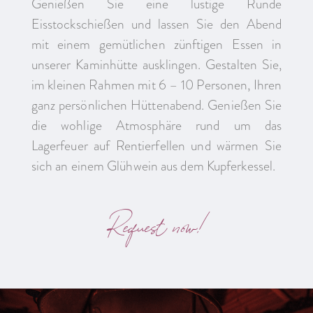
Genießen Sie eine lustige Runde
Eisstockschießen und lassen Sie den Abend
mit einem gemütlichen zünftigen Essen in
unserer Kaminhütte ausklingen. Gestalten Sie,
im kleinen Rahmen mit 6 – 10 Personen, Ihren
ganz persönlichen Hüttenabend. Genießen Sie
die wohlige Atmosphäre rund um das
Lagerfeuer auf Rentierfellen und wärmen Sie
sich an einem Glühwein aus dem Kupferkessel.
Request now!