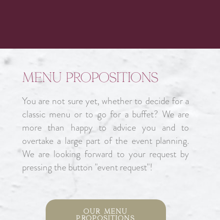
Menu propositions
You are not sure yet, whether to decide for a
classic menu or to go for a buffet? We are
more than happy to advice you and to
overtake a large part of the event planning.
We are looking forward to your request by
pressing the button "event request"!
Our menu
propositions