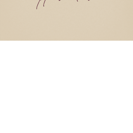
Catering
Als Eventlocation Mainz legen wir großen
Wert darauf, dass Sie an Ihrer Hochzeit
nach Lust und Laune schlemmen können.
Mit einem ganzheitlichen Catering-
Konzept und frischem Essen aus regionalen
Produkten kreieren wir zusammen mit