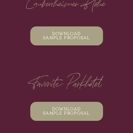
Laubenheimer Höhe
Download
sample proposal
Favorite Parkhotel
Download
sample proposal