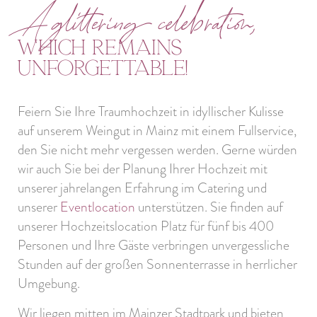
A glittering celebration,
which remains
unforgettable!
Feiern Sie Ihre Traumhochzeit in
idyllischer Kulisse
auf unserem Weingut in Mainz mit einem
Fullservice
,
den Sie nicht mehr vergessen werden. Gerne würden
wir auch Sie bei der Planung Ihrer Hochzeit mit
unserer jahrelangen Erfahrung im Catering und
unserer
Eventlocation
unterstützen. Sie finden auf
unserer Hochzeitslocation
Platz für fünf bis 400
Personen
und Ihre Gäste verbringen unvergessliche
Stunden auf der großen Sonnenterrasse in herrlicher
Umgebung.
Wir liegen mitten im Mainzer Stadtpark und bieten