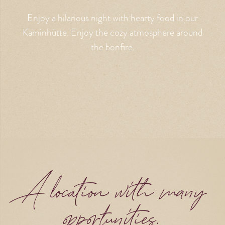
Enjoy a hilarious night with hearty food in our
Kaminhütte. Enjoy the cozy atmosphere around
the bonfire.
A location with many
opportunities.