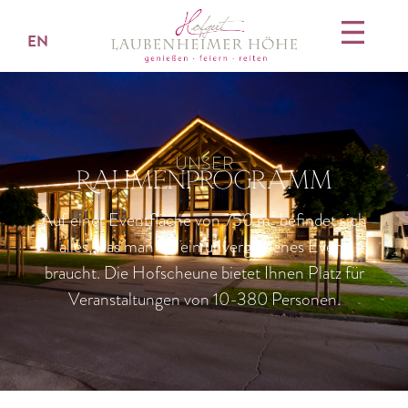
EN
UNSER
Rahmenprogramm
Auf einer Eventfläche von 750 m² befindet sich
alles, was man für ein unvergessenes Event
braucht. Die Hofscheune bietet Ihnen Platz für
Veranstaltungen von 10-380 Personen.