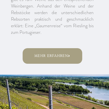
Weinbergen. Anhand der Weine und der
Rebstöcke werden die unterschiedlichen
Rebsorten praktisch und geschmacklich
erklärt: Eine „Gaumenreise“ vom Riesling bis
zum Portugieser.
mehr erfahren