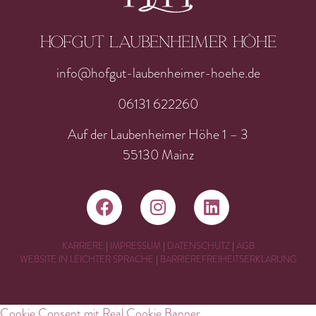
Hofgut laubenheimer höhe
info@hofgut-laubenheimer-hoehe.de
06131 622260
Auf der Laubenheimer Höhe 1 – 3
55130 Mainz
KARRIERE
|
IMPRESSUM
|
DATENSCHUTZ
|
AGB
WEBSITE IN LEICHTER SPRACHE
|
BARRIEREFREIHEITSERKLÄRUNG
Cookie Consent mit Real Cookie Banner