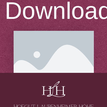
Downloa
Hofgut laubenheimer höhe