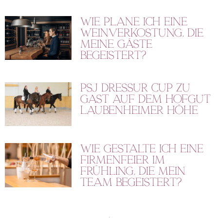
Wie plane ich eine
Weinverkostung, die
meine Gäste
begeistert?
PSJ Dressur Cup zu
Gast auf dem Hofgut
Laubenheimer Höhe
Wie gestalte ich eine
Firmenfeier im
Frühling, die mein
Team begeistert?