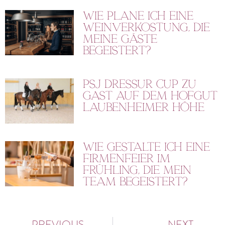
Wie plane ich eine
Weinverkostung, die
meine Gäste
begeistert?
PSJ Dressur Cup zu
Gast auf dem Hofgut
Laubenheimer Höhe
Wie gestalte ich eine
Firmenfeier im
Frühling, die mein
Team begeistert?
PREVIOUS
NEXT