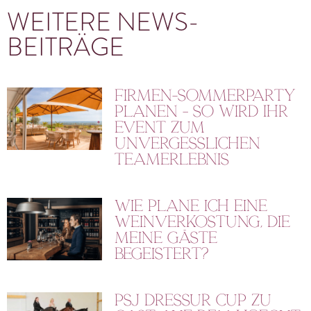
WEITERE NEWS-
BEITRÄGE
Firmen-Sommerparty
planen – So wird Ihr
Event zum
unvergesslichen
Teamerlebnis
Wie plane ich eine
Weinverkostung, die
meine Gäste
begeistert?
PSJ Dressur Cup zu