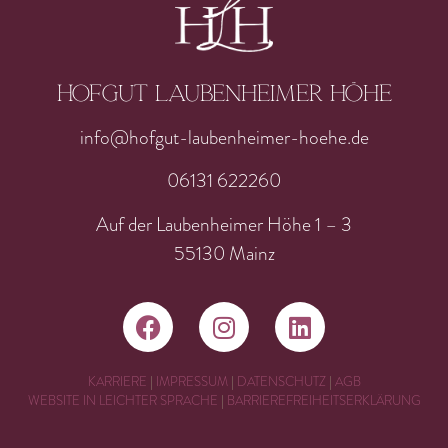
Hofgut laubenheimer höhe
info@hofgut-laubenheimer-hoehe.de
06131 622260
Auf der Laubenheimer Höhe 1 – 3
55130 Mainz
KARRIERE
|
IMPRESSUM
|
DATENSCHUTZ
|
AGB
WEBSITE IN LEICHTER SPRACHE
|
BARRIEREFREIHEITSERKLÄRUNG