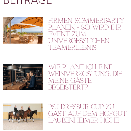
BEITRÄGE
Firmen-Sommerparty
planen – So wird Ihr
Event zum
unvergesslichen
Teamerlebnis
Wie plane ich eine
Weinverkostung, die
meine Gäste
begeistert?
PSJ Dressur Cup zu
Gast auf dem Hofgut
Laubenheimer Höhe