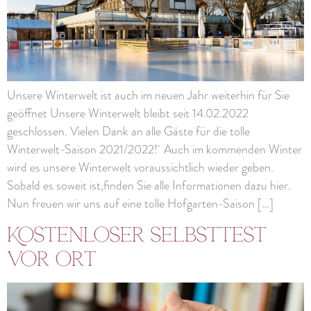
Unsere Winterwelt ist auch im neuen Jahr weiterhin für Sie
geöffnet Unsere Winterwelt bleibt seit 14.02.2022
geschlossen. Vielen Dank an alle Gäste für die tolle
Winterwelt-Saison 2021/2022! Auch im kommenden Winter
wird es unsere Winterwelt voraussichtlich wieder geben.
Sobald es soweit ist,finden Sie alle Informationen dazu hier.
Nun freuen wir uns auf eine tolle Hofgarten-Saison […]
Kostenloser Selbsttest
vor Ort