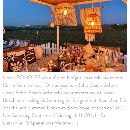
Unser BOHO-BEach auf dem Hofgut Jetzt exklusiv mieten
für Ihr Sommerfest! Öffnungszeiten Boho Beach Sofern
unser Boho-Beach nicht exklusiv vermietet ist, ist unser
Beach von Freitag bis Sonntag für Sie geöffnet. Genießen Sie
Snacks und Summer-Drinks im Boho Style! Freitag ab 14:00
Uhr Samstag, Sonn- und Feiertag ab 11:00 Uhr Zur
Getränke- & Speisekarte Weitere […]