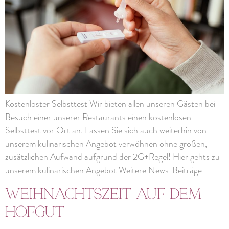
Kostenloster Selbsttest Wir bieten allen unseren Gästen bei
Besuch einer unserer Restaurants einen kostenlosen
Selbsttest vor Ort an. Lassen Sie sich auch weiterhin von
unserem kulinarischen Angebot verwöhnen ohne großen,
zusätzlichen Aufwand aufgrund der 2G+Regel! Hier gehts zu
unserem kulinarischen Angebot Weitere News-Beiträge
Weihnachtszeit auf dem
Hofgut